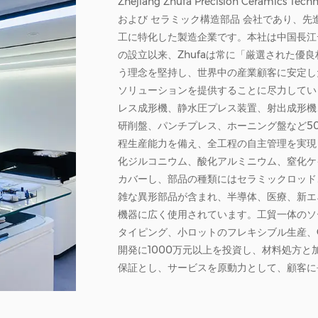
Zhejiang Zhufa Precision Ceramics Tec
および
セラミック構造部品 会社
であり、先
工に特化した製造企業です。本社は中国長江
の設立以来、Zhufaは常に「厳選された優
う理念を堅持し、世界中の産業顧客に安定し
ソリューションを提供することに尽力してい
レス成形機、静水圧プレス装置、射出成形機
研削盤、パンチプレス、ホーニング盤など5
程生産能力を備え、全工程の自主管理を実現
化ジルコニウム、酸化アルミニウム、窒化ケ
カバーし、部品の種類にはセラミックロッド
雑な異形部品が含まれ、半導体、医療、新エ
機器に広く使用されています。工貿一体のソー
タイピング、小ロットのフレキシブル生産、
開発に1000万元以上を投資し、材料処方
保証とし、サービスを原動力として、顧客に