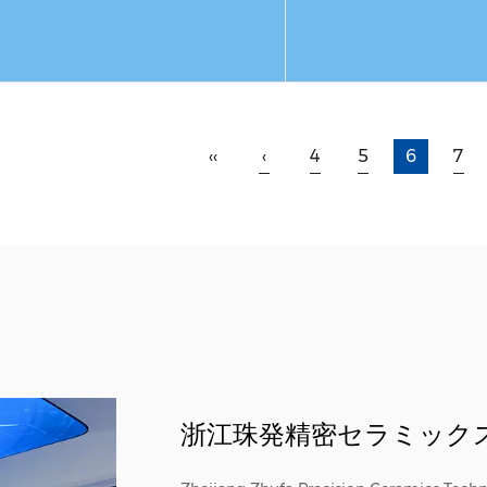
続きを読む
続きを読む
‹‹
‹
4
5
6
7
浙江珠発精密セラミック