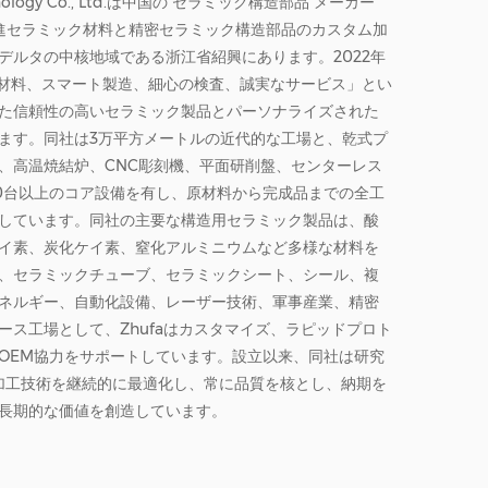
hnology Co., Ltd.は中国の
セラミック構造部品 メーカー
進セラミック材料と精密セラミック構造部品のカスタム加
デルタの中核地域である浙江省紹興にあります。2022年
良材料、スマート製造、細心の検査、誠実なサービス」とい
た信頼性の高いセラミック製品とパーソナライズされた
ます。同社は3万平方メートルの近代的な工場と、乾式プ
、高温焼結炉、CNC彫刻機、平面研削盤、センターレス
0台以上のコア設備を有し、原材料から完成品までの全工
しています。同社の主要な構造用セラミック製品は、酸
イ素、炭化ケイ素、窒化アルミニウムなど多様な材料を
、セラミックチューブ、セラミックシート、シール、複
ネルギー、自動化設備、レーザー技術、軍事産業、精密
ス工場として、Zhufaはカスタマイズ、ラピッドプロト
OEM協力をサポートしています。設立以来、同社は研究
と加工技術を継続的に最適化し、常に品質を核とし、納期を
長期的な価値を創造しています。