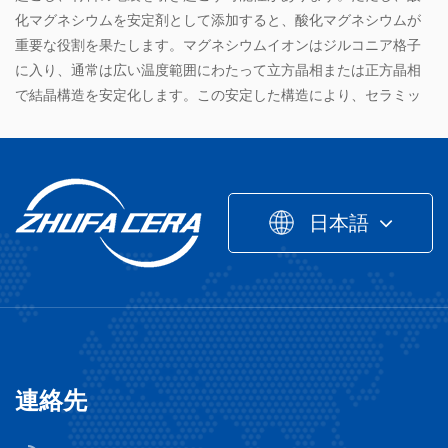
化マグネシウムを安定剤として添加すると、酸化マグネシウムが
重要な役割を果たします。マグネシウムイオンはジルコニア格子
に入り、通常は広い温度範囲にわたって立方晶相または正方晶相
で結晶構造を安定化します。この安定した構造により、セラミッ
クは優れた特性を備えています。浙江朱発精密陶磁器技術有限公
司は、新しい陶磁器材料の生産に重点を置いており、マグネシウ
ム安定ジルコニア陶磁器の製造プロセスに精通しています。製造
中にジルコニアと酸化マグネシウムの比率を正確に制御できるた
日本語
め、最終製品の安定性と高品質の性能が保証されます。
マグネシウム - 安定したジルコニア セラミックスはどのように
製造されますか？
原材料の準備
マグネシウム安定なジルコニアセラミックの製造は、高純度のジ
ルコニア粉末をベース材料として始まります。このジルコニア粉
連絡先
末は通常、沈殿、加水分解、ゾルゲルプロセスなどの化学的方法
によって得られます。例えば、沈殿法では、オキシ塩化ジルコニ