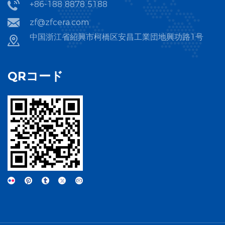
+86-188 8878 5188
ウム等のジルコニウム塩を溶液中で沈殿剤と反応させて水酸化ジ
zf@zfcera.com
ルコニウム沈殿物を形成し、これを焼成してジルコニア粉末を得
る。高純度のジルコニア粉末は、最終セラミックの優れた性能を
中国浙江省紹興市柯橋区安昌工業団地興功路1号
保証します。
QRコード
安定化のための添加剤として使用される酸化マグネシウムは、マ
グネサイト（MgCO₃) などのマグネシウム含有鉱物から調達する
ことも、化学合成法によって調製することもできます。使用前
に、ジルコニア粉末と酸化マグネシウムの両方を前処理する必要
があります。これらは多くの場合、均一な粒度分布を達成するた
めに粉砕されます。これは、2 つの成分を均一に混合するために
重要です。この均一な混合は、最終製品の結晶構造の安定性に直
接影響を与えるため、不可欠です。浙江朱発精密陶磁器技術有限
公司は、原材料の品質を厳格に管理し、調達したジルコニア粉末
と酸化マグネシウムが高純度基準を満たしていることを確認し、
その後の生産品質を保証するために前処理プロセスが正確に実行
されるようにしています。