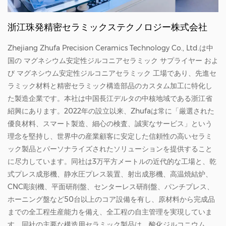
浙江珠発精密セラミックステクノロジー株式会社
Zhejiang Zhufa Precision Ceramics Technology Co., Ltd.は中
国の
マグネシウム安定性ジルコニアセラミック サプライヤー
およ
び
マグネシウム安定性ジルコニアセラミック 工場
であり、先進セ
ラミック材料と精密セラミック構造部品のカスタム加工に特化し
た製造企業です。本社は中国長江デルタの中核地域である浙江省
紹興にあります。2022年の設立以来、Zhufaは常に「厳選された
優良材料、スマート製造、細心の検査、誠実なサービス」という
理念を堅持し、世界中の産業顧客に安定した信頼性の高いセラミ
ック製品とパーソナライズされたソリューションを提供すること
に尽力しています。同社は3万平方メートルの近代的な工場と、乾
式プレス成形機、静水圧プレス装置、射出成形機、高温焼結炉、
CNC彫刻機、平面研削盤、センターレス研削盤、パンチプレス、
ホーニング盤など50台以上のコア設備を有し、原材料から完成品
までの全工程生産能力を備え、全工程の自主管理を実現していま
す。同社の主要な構造用セラミック製品は、酸化ジルコニウム、