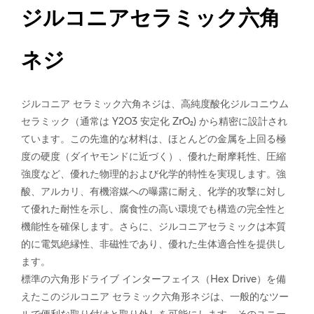
ジルコニアセラミック六角
ネジ
ジルコニア セラミック六角ネジは、高純度酸化ジルコニウム
セラミック（通常は Y2O3 安定化 ZrO₂) から精密に設計され
ています。この先進的な材料は、ほとんどの金属を上回る極
度の硬度（ダイヤモンドに近づく）、優れた耐摩耗性、圧縮
強度など、優れた物理的および化学的特性を実現します。強
酸、アルカリ、有機溶媒への曝露に耐え、化学的攻撃に対し
て優れた耐性を示し、腐食性の高い環境でも構造の完全性と
機能性を確保します。さらに、ジルコニアセラミックは本質
的に電気絶縁性、非磁性であり、優れた生体適合性を提供し
ます。
標準の六角形ドライブ インターフェイス（Hex Drive）を備
えたこのジルコニア セラミック六角形ネジは、一般的なツー