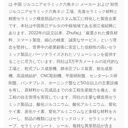
は
中国 ジルコニアセラミック六角ネジ メーカー
および
卸売
ジルコニアセラミック六角ネジ 工場
、先進セラミック材料と
精密セラミック構造部品のカスタム加工に特化した製造企業
です。本社は中国長江デルタの中核地域である浙江省紹興に
あります。2022年の設立以来、Zhufaは「厳選された優良材
料、スマート製造、細心の検査、誠実なサービス」という理
念を堅持し、世界中の産業顧客に安定した信頼性の高いセラ
ミック製品とパーソナライズされたソリューションを提供す
ることに尽力しています。同社は3万平方メートルの近代的な
工場と、乾式プレス成形機、静水圧プレス装置、射出成形
機、高温焼結炉、CNC彫刻機、平面研削盤、センターレス研
削盤、パンチプレス、ホーニング盤など50台以上の主要設備
を有し、原材料から完成品までの全工程生産能力を備え、全
工程の自主管理を実現しています。同社の主要な構造用セラ
ミック製品は、酸化ジルコニウム、酸化アルミニウム、窒化
ケイ素、炭化ケイ素、窒化アルミニウムなど多様な材料をカ
バーし、部品の種類にはセラミックロッド、セラミックチュ
ーブ、セラミックシート、シール、複雑な異形部品が含ま