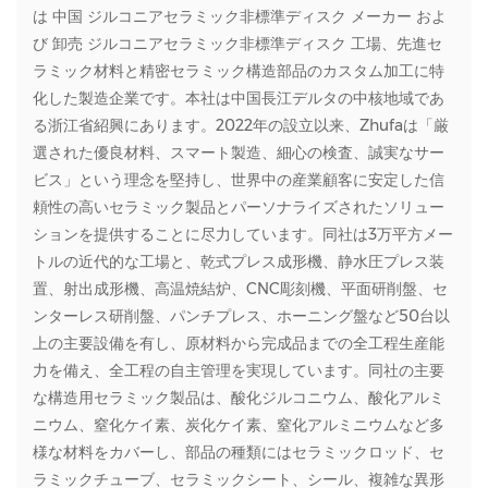
は
中国 ジルコニアセラミック非標準ディスク メーカー
およ
び
卸売 ジルコニアセラミック非標準ディスク 工場
、先進セ
ラミック材料と精密セラミック構造部品のカスタム加工に特
化した製造企業です。本社は中国長江デルタの中核地域であ
る浙江省紹興にあります。2022年の設立以来、Zhufaは「厳
選された優良材料、スマート製造、細心の検査、誠実なサー
ビス」という理念を堅持し、世界中の産業顧客に安定した信
頼性の高いセラミック製品とパーソナライズされたソリュー
ションを提供することに尽力しています。同社は3万平方メー
トルの近代的な工場と、乾式プレス成形機、静水圧プレス装
置、射出成形機、高温焼結炉、CNC彫刻機、平面研削盤、セ
ンターレス研削盤、パンチプレス、ホーニング盤など50台以
上の主要設備を有し、原材料から完成品までの全工程生産能
力を備え、全工程の自主管理を実現しています。同社の主要
な構造用セラミック製品は、酸化ジルコニウム、酸化アルミ
ニウム、窒化ケイ素、炭化ケイ素、窒化アルミニウムなど多
様な材料をカバーし、部品の種類にはセラミックロッド、セ
ラミックチューブ、セラミックシート、シール、複雑な異形