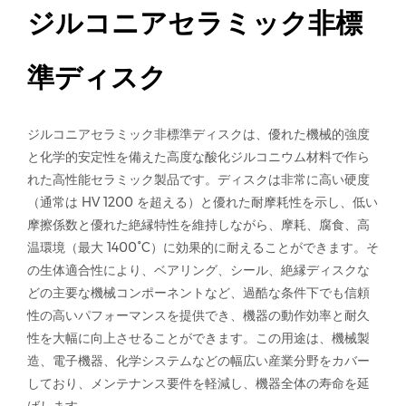
ジルコニアセラミック非標
準ディスク
ジルコニアセラミック非標準ディスクは、優れた機械的強度
と化学的安定性を備えた高度な酸化ジルコニウム材料で作ら
れた高性能セラミック製品です。ディスクは非常に高い硬度
（通常は HV 1200 を超える）と優れた耐摩耗性を示し、低い
摩擦係数と優れた絶縁特性を維持しながら、摩耗、腐食、高
温環境（最大 1400°C）に効果的に耐えることができます。そ
の生体適合性により、ベアリング、シール、絶縁ディスクな
どの主要な機械コンポーネントなど、過酷な条件下でも信頼
性の高いパフォーマンスを提供でき、機器の動作効率と耐久
性を大幅に向上させることができます。この用途は、機械製
造、電子機器、化学システムなどの幅広い産業分野をカバー
しており、メンテナンス要件を軽減し、機器全体の寿命を延