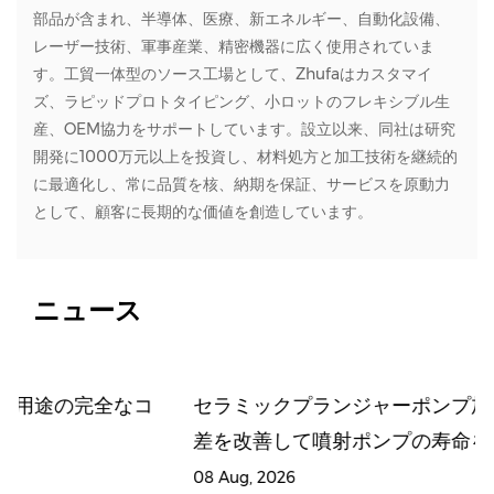
部品が含まれ、半導体、医療、新エネルギー、自動化設備、
レーザー技術、軍事産業、精密機器に広く使用されていま
す。工貿一体型のソース工場として、Zhufaはカスタマイ
ズ、ラピッドプロトタイピング、小ロットのフレキシブル生
産、OEM協力をサポートしています。設立以来、同社は研究
開発に1000万元以上を投資し、材料処方と加工技術を継続的
に最適化し、常に品質を核、納期を保証、サービスを原動力
として、顧客に長期的な価値を創造しています。
ニュース
なコ
セラミックプランジャーポンプ加工 |はめあい公
差を改善して噴射ポンプの寿命を延ばすにはど
うすればよいですか?
08 Aug, 2026